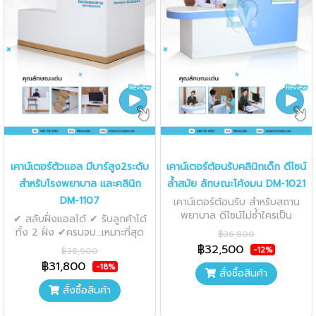
เคาน์เตอร์ตัวแอล มีบาร์สูง2ระดับ
เคาน์เตอร์ต้อนรับคลินิกเด็ก ดีไซน์
สำหรับโรงพยาบาล และคลินิก
ล้ำสมัย ลักษณะโค้งมน DM-1021
DM-1107
เคาน์เตอร์ต้อนรับ สำหรับสถาน
พยาบาล ดีไซน์ไม่ซ้ำใครเป็น
✔ สลับฝั่งแอลได้ ✔ รับลูกค้าได้
เอกลักษณ์ สะดุดตา เพิ่มสีสันให้
ทั้ง 2 ฝั่ง ✔ครบจบ…เหมาะที่สุด
฿36,800
เด็กเล็ก
สำหรับโรงพยาบาล
฿32,500
-12%
฿38,900
฿31,800
-18%
สั่งซื้อสินค้า
สั่งซื้อสินค้า