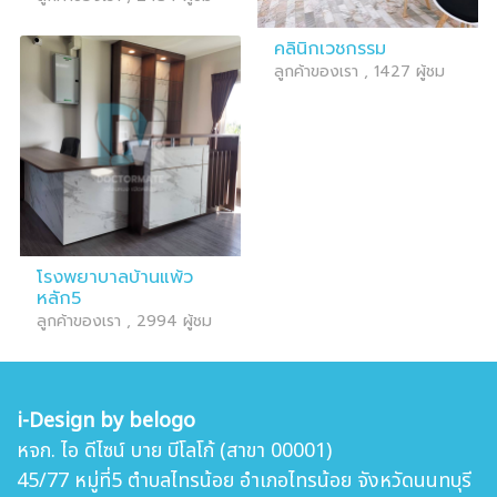
คลินิกเวชกรรม
ลูกค้าของเรา , 1427 ผู้ชม
โรงพยาบาลบ้านแพ้ว
หลัก5
ลูกค้าของเรา , 2994 ผู้ชม
i-Design by belogo
หจก. ไอ ดีไซน์ บาย บีโลโก้ (สาขา 00001)
45/77 หมู่ที่5 ตำบล
ไทรน้อย อำเภอไทรน้อย จังหวัดนนทบุรี