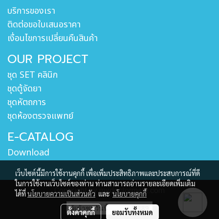
บริการของเรา
ติดต่อขอใบเสนอราคา
เงื่อนไขการเปลี่ยนคืนสินค้า
OUR PROJECT
ชุด SET คลินิก
ชุดตู้จัดยา
ชุดหัตถการ
ชุดห้องตรวจแพทย์
E-CATALOG
Download
เว็บไซต์นี้มีการใช้งานคุกกี้ เพื่อเพิ่มประสิทธิภาพและประสบการณ์ที่ดี
ในการใช้งานเว็บไซต์ของท่าน ท่านสามารถอ่านรายละเอียดเพิ่มเติม
Copyright by mydoctormate.com
ได้ที่
นโยบายความเป็นส่วนตัว
และ
นโยบายคุกกี้
ผู้เข้าชมวันนี้
1,889
ตั้งค่าคุกกี้
ยอมรับทั้งหมด