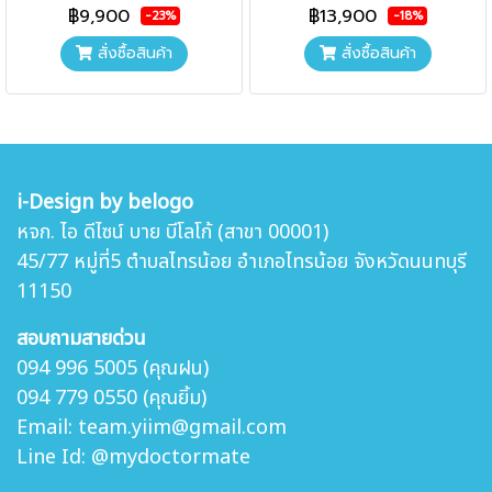
฿9,900
฿13,900
-23%
-18%
สั่งซื้อสินค้า
สั่งซื้อสินค้า
i-Design by belogo
หจก. ไอ ดีไซน์ บาย บีโลโก้ (สาขา 00001)
45/77 หมู่ที่5 ตำบล
ไทรน้อย อำเภอไทรน้อย จังหวัดนนทบุรี
11150
สอบถามสายด่วน
094 996 5005 (คุณฝน)
094 779 0550 (คุณยิ้ม)
Email: team.yiim@gmail.com
Line Id: @mydoctormate