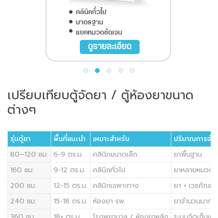
เปรียบเทียบตู้จัดยา / ตู้ห้องยาขนาด
ต่างๆ
รุ่นตู้ยา
พื้นที่แนะนำ
เหมาะสำหรับ
ปริมาณการจัดเ
80–120 ซม.
6-9 ตร.ม.
คลินิกขนาดเล็ก
ยาพื้นฐาน
160 ซม.
9-12 ตร.ม.
คลินิกทั่วไป
ยาหลายหมวด
200 ซม.
12-15 ตร.ม.
คลินิกเฉพาะทาง
ยา + เวชภัณฑ์
240 ซม.
15-18 ตร.ม.
ห้องยา รพ.
ยาจำนวนมาก
360 ซม.
18+ ตร.ม.
โรงพยาบาล / ห้องยาหลัก
ระบบจัดเก็บเต็