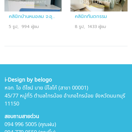
คลินิกบ้านหมอลม จ.อุบลราชธานี
คลินิกทันตกรรม
5 รูป, 994 ผู้ชม
8 รูป, 1433 ผู้ชม
i-Design by belogo
หจก. ไอ ดีไซน์ บาย บีโลโก้ (สาขา 00001)
45/77 หมู่ที่5 ตำบล
ไทรน้อย อำเภอไทรน้อย จังหวัดนนทบุรี
11150
สอบถามสายด่วน
094 996 5005 (คุณฝน)