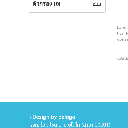
ตัวกรอง (
0
)
ล้าง
Lorem
has. 
conse
ไม่พบส
i-Design by belogo
หจก. ไอ ดีไซน์ บาย บีโลโก้ (สาขา 00001)