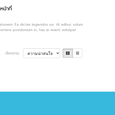
น้าที่
latonem. Ea dictas legendos ius. At adhuc solum
ortere posidonium in, has ei everti volutpat
เรียงตาม