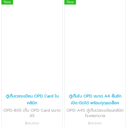
New
New
ตู้เก็บเวชระเบียน OPD Card ใน
ตู้เก็บใบ OPD ขนาด A4 ลิ้นชัก
คลินิก
เปิด-ปิดได้ พร้อมกุญแจล็อค
OPD-805 เก็บ OPD Card ขนาด
OPD-A45 ตู้เก็บเวชระเบียนคลินิก
A5
โรงพยาบาล
฿15,900
฿15,500