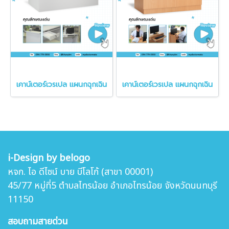
เคาน์เตอร์เวรเปล แผนกฉุกเฉิน
เคาน์เตอร์เวรเปล แผนกฉุกเฉิน
i-Design by belogo
หจก. ไอ ดีไซน์ บาย บีโลโก้ (สาขา 00001)
45/77 หมู่ที่5 ตำบล
ไทรน้อย อำเภอไทรน้อย จังหวัดนนทบุรี
11150
สอบถามสายด่วน