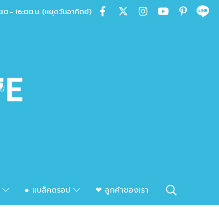
30 - 16:00 น. (หยุดวันอาทิตย์)
ก
● แบล็คดรอป
❤ ลูกค้าของเรา