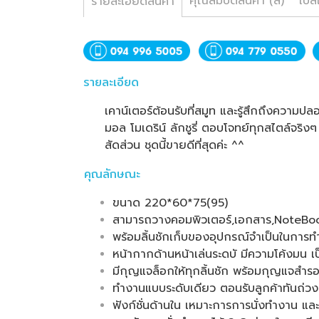
คุณสมบัติสินค้า (สี)
โปส
รายละเอียดสินค้า
รายละเอียด
เคาน์เตอร์ต้อนรับที่สมูท และรู้สึกถึงความปล
มอล โมเดริน์ ลักชูรี่ ตอบโจทย์ทุกสไตล์จริงๆ
สัดส่วน ชุดนี้ขายดีที่สุดค่ะ ^^
คุณลักษณะ
ขนาด 220*60*75(95)
สามารถวางคอมพิวเตอร์,เอกสาร,NoteBoo
พร้อมลิ้นชักเก็บของอุปกรณ์จำเป็นในการทำ
หน้ากากด้านหน้าเล่นระดบั มีความโค้งมน เป็
มีกุญแจล็อกให้ทุกลิ้นชัก พร้อมกุญแจสำรอ
ทำงานแบบระดับเดียว ตอนรับลูกค้าทันถ่วง
ฟังก์ชั่นด้านใน เหมาะการการนั่งทำงาน แล