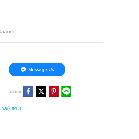
น ปลอดภัย
Message Us
Share
าบาล(OPD)