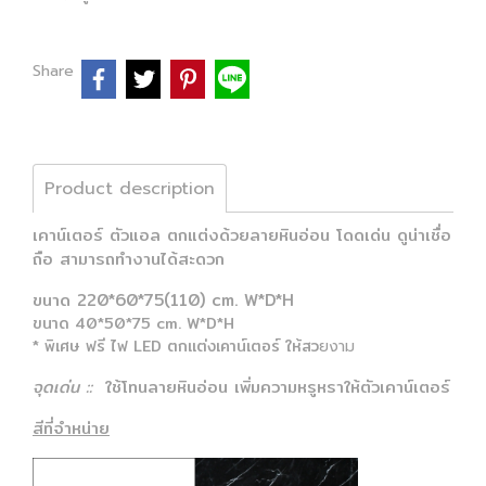
Share
Product description
เคาน์เตอร์ ตัวแอล ตกแต่งด้วยลายหินอ่อน โดดเด่น ดูน่าเชื่อ
ถือ สามารถทำงานได้สะดวก
ขนาด 220*60*75(110) cm. W*D*H
ขนาด 40*50*75 cm. W*D*H
* พิเศษ ฟรี ไฟ LED ตกแต่งเคาน์เตอร์ ให้สว
ยงาม
จุดเด่น ::
ใช้โทนลายหินอ่อน เพิ่มความหรูหราให้ตัวเคาน์เตอร์
สีที่จำหน่าย