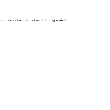
เบาะรองนั่งฟองอัด บุด้วยหนังที่ เช็ดถู ฆ่าเชื้อได้