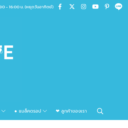
30 - 16:00 น. (หยุดวันอาทิตย์)
ก
● แบล็คดรอป
❤ ลูกค้าของเรา