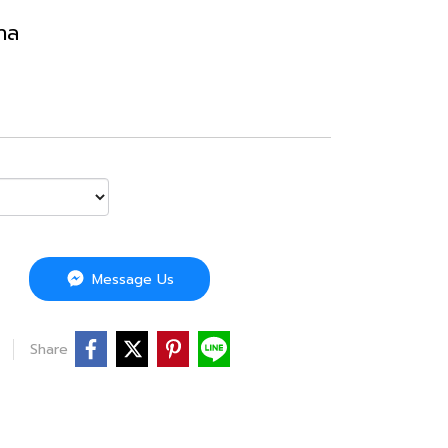
บาล
Message Us
Share