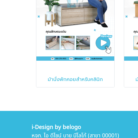
ม้านั่งพักคอยสำหรับคลินิก
ม
i-Design by belogo
หจก. ไอ ดีไซน์ บาย บีโลโก้ (สาขา 00001)