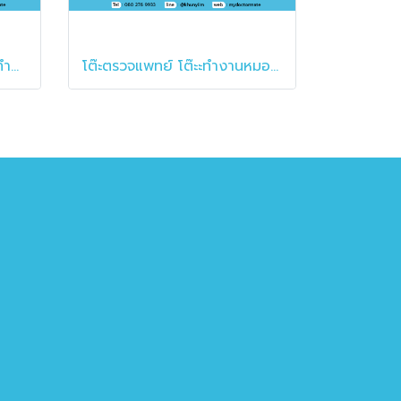
โต๊ะตรวจหมอ โต๊ะแพทย์ โต๊ะทำงานคุณหมอ
โต๊ะตรวจแพทย์ โต๊ะะทำงานหมอ โต๊ะห้องตรวจตัวแอล แบบเว้นระยะ