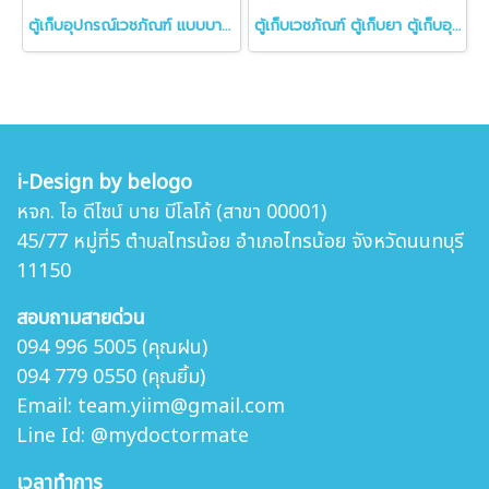
ตู้เก็บอุปกรณ์เวชภัณฑ์ แบบบานเลื่อน มีกระจกใสด้านบน ล็อคได้ MT-724
ตู้เก็บเวชภัณฑ์ ตู้เก็บยา ตู้เก็บอุปกรณ์คลินิก และโรงพยาบาล
i-Design by belogo
หจก. ไอ ดีไซน์ บาย บีโลโก้ (สาขา 00001)
45/77 หมู่ที่5 ตำบล
ไทรน้อย อำเภอไทรน้อย จังหวัดนนทบุรี
11150
สอบถามสายด่วน
094 996 5005 (คุณฝน)
094 779 0550 (คุณยิ้ม)
Email: team.yiim@gmail.com
Line Id: @mydoctormate
เวลาทำการ