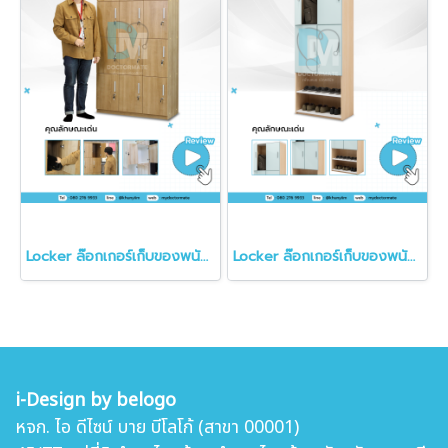
Locker ล๊อกเกอร์เก็บของพนักงาน ล็อกเกอร์ลูกค้า
Locker ล๊อกเกอร์เก็บของพนักงาน เก็บรองเท้า
i-Design by belogo
หจก. ไอ ดีไซน์ บาย บีโลโก้ (สาขา 00001)