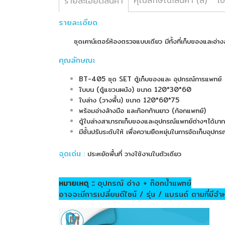
คุณลักษณะสินค้า (สี)
โป
รายละเอียดสินค้า
รายละเอียด
ชุดเคาน์เตอร์ห้องตรวจแบบเดียว มีทั้งที่เก็บของและอ่าง
คุณลักษณะ
BT-405 ชุด SET ตู้เก็บของและ อุปกรณ์การแพทย์
ใบบน (ตู้แขวนผนัง) ขนาด 120*30*60
ใบล่าง (วางพื้น) ขนาด 120*60*75
พร้อมอ่างล้างมือ และก๊อกก้านยาว (ก้อกแพทย์)
ตู้ใบล่างสามารถเก็บของและอุปกรณ์แพทย์ต่างๆได้มาก
มีชั้นปรับระดับให้ เพื่อความยืดหยุ่นในการจัดเก็บอุปก
จุดเด่น
:
ประหยัดพื้นที่ วางใช้งานในตัวเดียว
หมายเหตุ ::
อุปกรณ์ อ่าง + ก๊อกน้ำแพทย์
อาจจะมีการเปลี่ยนดีไซน์ / รุ่น / แบรนด์ ตามที่มีจำ