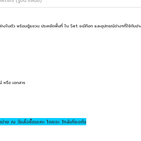
สเตอร์ (รูปนำเสนอ)
ล่างในตัว พร้อมตู้แขวน ประหยัดพื้นที่ ใน Set จะมีก๊อก และอุปกรณ์ต่างๆที่ใช้กับอ่า
รณ์ หรือ เอกสาร
หน่าย ณ วันสั่งซื้อนะคะ โดยจะ ใกล้เคียงกัน