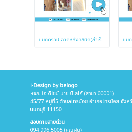
แบคดรอป ฉากหลังคลินิก(สำเร็จรูป)
i-Design by belogo
หจก. ไอ ดีไซน์ บาย บีโลโก้ (สาขา 00001)
45/77 หมู่ที่5 ตำบล
ไทรน้อย อำเภอไทรน้อย จังหว
นนทบุรี 11150
สอบถามสายด่วน
094 996 5005 (คุณฝน)