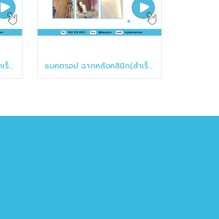
แบคดรอป ฉากหลังคลินิก(สำเร็จรูป)
แบคดรอป ฉากหลังคลินิก(สำเร็จรูป)