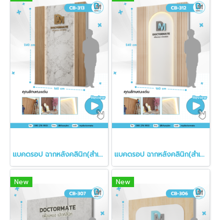
แบคดรอป ฉากหลังคลินิก(สำเร็จรูป)
แบคดรอป ฉากหลังคลินิก(สำเร็จรูป)
New
New