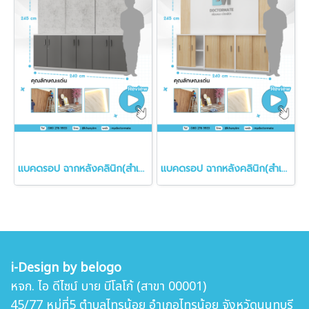
แบคดรอป ฉากหลังคลินิก(สำเร็จรูป)
แบคดรอป ฉากหลังคลินิก(สำเร็จรูป)
i-Design by belogo
หจก. ไอ ดีไซน์ บาย บีโลโก้ (สาขา 00001)
45/77 หมู่ที่5 ตำบล
ไทรน้อย อำเภอไทรน้อย จังหวัดนนทบุรี