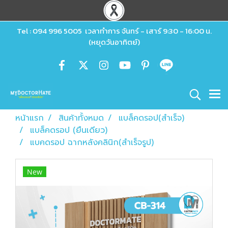
Tel : 094 996 5005 เวลาทำการ จันทร์ - เสาร์ 9:30 - 16:00 น.
(หยุดวันอาทิตย์)
หน้าแรก
สินค้าทั้งหมด
แบล็คดรอป(สำเร็จ)
แบล็คดรอป (ยืนเดียว)
แบคดรอป ฉากหลังคลินิก(สำเร็จรูป)
New