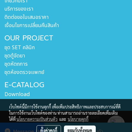
เกี่ยวกับเรา
บริการของเรา
ติดต่อขอใบเสนอราคา
เงื่อนไขการเปลี่ยนคืนสินค้า
OUR PROJECT
ชุด SET คลินิก
ชุดตู้จัดยา
ชุดหัตถการ
ชุดห้องตรวจแพทย์
E-CATALOG
Download
เว็บไซต์นี้มีการใช้งานคุกกี้ เพื่อเพิ่มประสิทธิภาพและประสบการณ์ที่ดี
ในการใช้งานเว็บไซต์ของท่าน ท่านสามารถอ่านรายละเอียดเพิ่มเติม
Copyright by mydoctormate.com
ได้ที่
นโยบายความเป็นส่วนตัว
และ
นโยบายคุกกี้
ผู้เข้าชมวันนี้
435
ตั้งค่าคุกกี้
ยอมรับทั้งหมด
Message Us
สั่งซื้อสินค้า