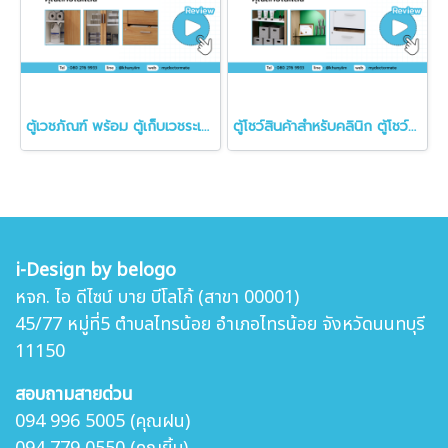
ตู้เวชภัณฑ์ พร้อม ตู้เก็บเวชระเบียน OPD card
ตู้โชว์สินค้าสำหรับคลินิก ตู้โชว์สินค้าคลินิก
i-Design by belogo
หจก. ไอ ดีไซน์ บาย บีโลโก้ (สาขา 00001)
45/77 หมู่ที่5 ตำบล
ไทรน้อย อำเภอไทรน้อย จังหวัดนนทบุรี
11150
สอบถามสายด่วน
094 996 5005 (คุณฝน)