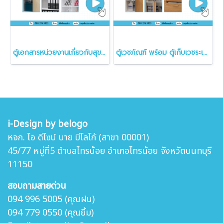
ตู้เอกสารหน่วยงานเกี่ยวกับสุขภาพ
ตู้เวชภัณฑ์ พร้อม ตู้เก็บเวชระเบียน OPD card
i-Design by belogo
หจก. ไอ ดีไซน์ บาย บีโลโก้ (สาขา 00001)
45/77 หมู่ที่5 ตำบล
ไทรน้อย อำเภอไทรน้อย จังหวัดนนทบุรี
11150
สอบถามสายด่วน
094 996 5005 (คุณฝน)
094 779 0550 (คุณยิ้ม)